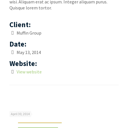
wisi. Aliquam erat ac ipsum. Integer aliquam purus.
Quisque lorem tortor.
Client:
Muffin Group
Date:
May 13, 2014
Website:
View website
Related posts
Quisque lorem tortor
April 30, 2014